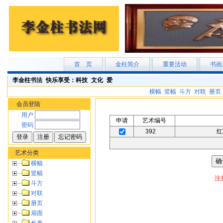
首 页
金柱简介
重要活动
书画
李金柱书法 快乐享受：科技 文化 爱
·
欢迎访李金柱书法 快乐享受：科技
横幅
竖幅
斗方
对联
册页
质的服务·企业网上课程·课表选型展
会员登陆
乐享受：科技 文化 爱将为您提供最
用户
申请
艺术编号
密码
392
艺术分类
横幅
竖幅
注
斗方
对联
册页
扇面