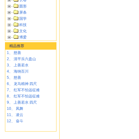
长卷
圆形
屏条
国学
科技
文化
博爱
精品推荐
1、
慈善
2、
清平乐六盘山
3、
上善若水
4、
海纳百川
5、
慈善
6、
龙马精神 四尺
7、
红军不怕远征难
8、
红军不怕远征难
9、
上善若水 四尺
10、
凤舞
11、
凌云
12、
奋斗